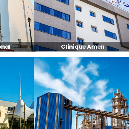
onal
Clinique Amen