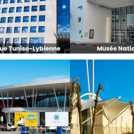
ue Tuniso-Lybienne
Musée Nati