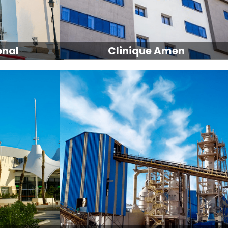
onal
Clinique Amen