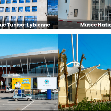
ue Tuniso-Lybienne
Musée Nati