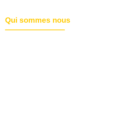
Qui sommes nous
UNE FONDATION
SOLIDE
POUR UN AVENIR
DURABLE