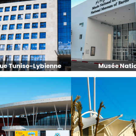
ue Tuniso-Lybienne
Musée Nati