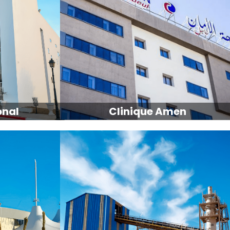
onal
Clinique Amen