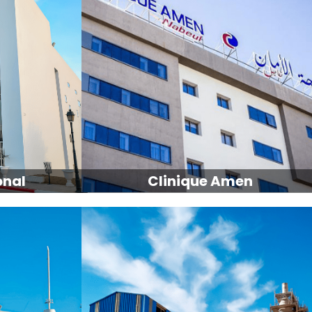
onal
Clinique Amen