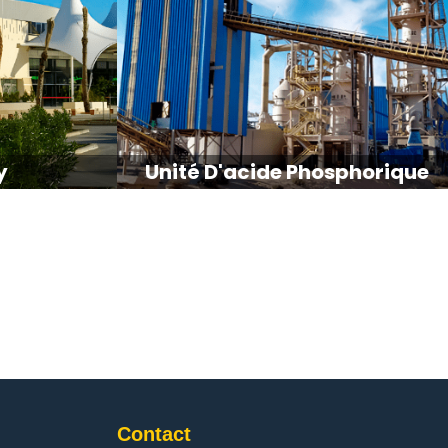
y
Unité D'acide Phosphorique
Contact