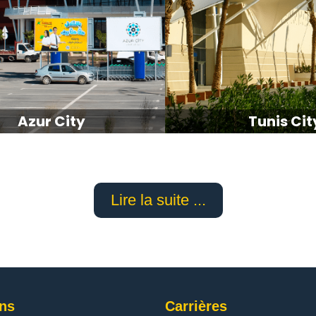
Azur City
Tunis Cit
Lire la suite ...
ons
Carrières